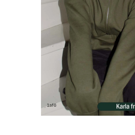
1
af
6