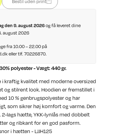
Bestil uden print
ag den 9. august 2026
og få leveret dine
8. august 2026
ge fra 10.00 – 22.00 på
d.dk
eller tlf. 70226870.
30% polyester - Vægt: 440 gr.
 i kraftig kvalitet med moderne oversized
et og stilrent look. Hoodien er fremstillet i
ed 10 % genbrugspolyester og har
igt, som sikrer høj komfort og varme. Den
, 2-lags hætte, YKK-lynlås med dobbelt
ter og ribkant for en god pasform.
nor i hætten - LJJH125