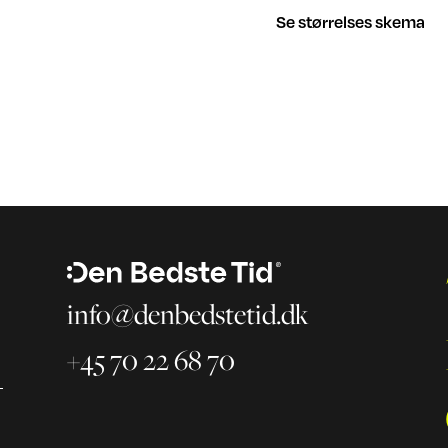
Se størrelses skema
info@denbedstetid.dk
+45 70 22 68 70