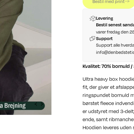
Bestil med print
Levering
Bestil senest sønd
varer fredag den 2
Support
Support alle hverda
info@denbedsteti
Kvalitet: 70% bomuld / 
Ultra heavy box hoodie
fit, der giver et afslapp
ringspundet bomuld m
børstet fleece indvend
er udstyret med 3-delt
ende, samt ribmanchet
Hoodien leveres uden s