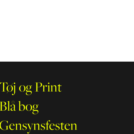
Tøj og Print
Blå bog
Gensynsfesten