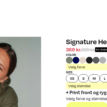
Signature H
369 kr.
399 kr.
8% RABA
COLOR
:
Vælg farve
SIZE
:
XS
S
M
L
Vælg størrelse
+ Print front og ryg
Vælg farve og størrelse