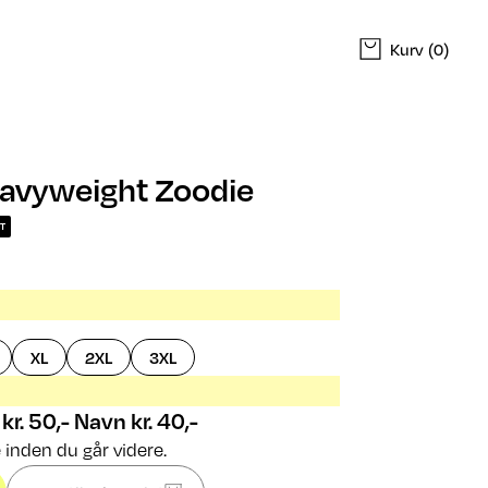
Kurv
(0)
eavyweight Zoodie
T
XL
2XL
3XL
 kr. 50,- Navn kr. 40,-
 inden du går videre.