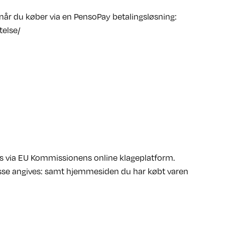
år du køber via en PensoPay betalingsløsning:
telse/
es via EU Kommissionens online klageplatform.
esse angives: samt hjemmesiden du har købt varen