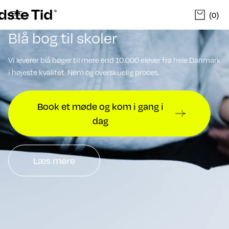
(0)
Blå bog til skoler
Vi leverer blå bøger til mere end 10.000 elever fra hele Danmark
i højeste kvalitet. Nem og overskuelig proces.
Book et møde og kom i gang i
dag
Læs mere