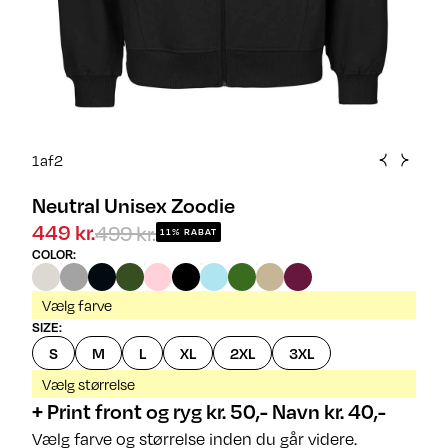
1
af
2
Neutral Unisex Zoodie
499 kr.
449 kr.
11% RABAT
COLOR
:
Vælg farve
SIZE
:
S
M
L
XL
2XL
3XL
Vælg størrelse
+ Print front og ryg kr. 50,- Navn kr. 40,-
Vælg farve og størrelse inden du går videre.