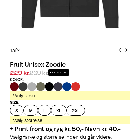
1
af
2
Fruit Unisex Zoodie
229 kr.
269 kr.
15% RABAT
COLOR
:
Vælg farve
SIZE
:
S
M
L
XL
2XL
Vælg størrelse
+ Print front og ryg kr. 50,- Navn kr. 40,-
Vælg farve og størrelse inden du går videre.