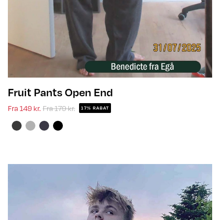
Fruit Pants Open End
Fra
149 kr.
Fra
179 kr.
17% RABAT