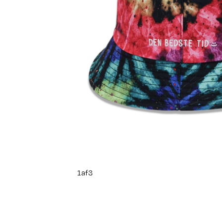
1
af
3