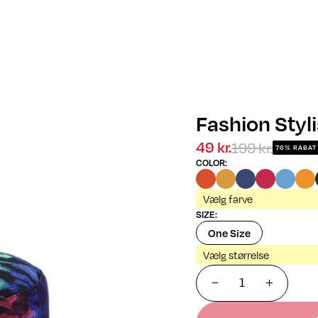
Fashion Styl
199 kr.
49 kr.
76% RABAT
COLOR
:
Vælg farve
SIZE
:
One Size
Vælg størrelse