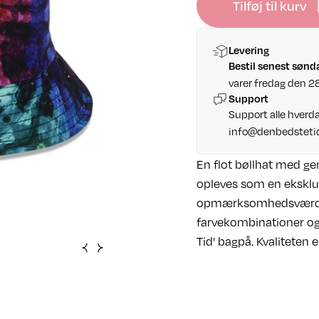
Tilføj til kurv
Levering
Bestil senest sønd
varer fredag den 2
Support
Support alle hverda
info@denbedsteti
En flot bøllhat med g
opleves som en eksklu
opmærksomhedsværdi. 
farvekombinationer og a
Tid' bagpå. Kvaliteten