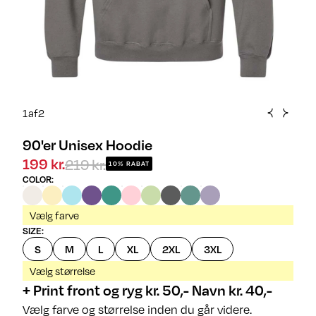
1
af
2
90'er Unisex Hoodie
219 kr.
199 kr.
10% RABAT
COLOR
:
Vælg farve
SIZE
:
S
M
L
XL
2XL
3XL
Vælg størrelse
+ Print front og ryg kr. 50,- Navn kr. 40,-
Vælg farve og størrelse inden du går videre.